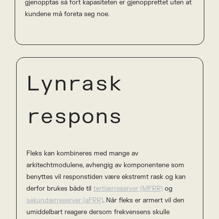
gjenopptas så fort kapasiteten er gjenopprettet uten at
kundene må foreta seg noe.
Lynrask
respons
Fleks kan kombineres med mange av
arkitechtmodulene, avhengig av komponentene som
benyttes vil responstiden være ekstremt rask og kan
derfor brukes både til
tertiærreserver (MFRR)
og
sekundærreserver (aFRR)
. Når fleks er armert vil den
umiddelbart reagere dersom frekvensens skulle