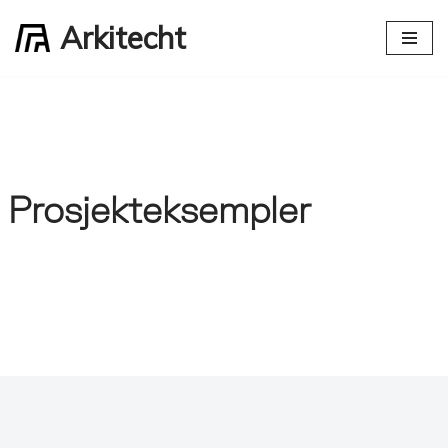
Arkitecht
Hopp
til
innholdet
Prosjekteksempler