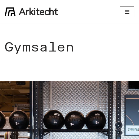
Arkitecht
Hopp
til
innholdet
Gymsalen